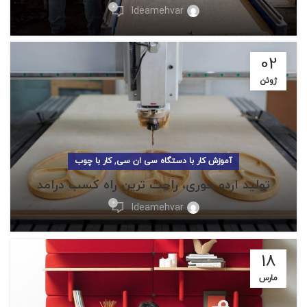
0
Ideamehvar
02
ژوئن
,
آموزش کار با دستگاه سی ان سی
کار با چوب
تولید اردو خوری، راحت ترین راه کسب درامد
0
Ideamehvar
18
مارس