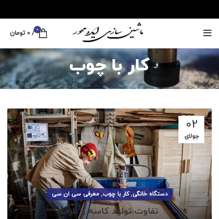
0
/
0
تومان
کار با چوب
02
جولای
,
,
دستگاه خانگی
کار با چوب
معرفی سی ان سی
تفاوت تولید کاسه و ظرف