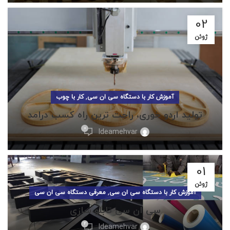
02
ژوئن
,
آموزش کار با دستگاه سی ان سی
کار با چوب
تولید اردو خوری، راحت ترین راه کسب درامد
0
Ideamehvar
01
ژوئن
,
آموزش کار با دستگاه سی ان سی
معرفی دستگاه سی ان سی
سی ان سی تابلو سازی
2
Ideamehvar