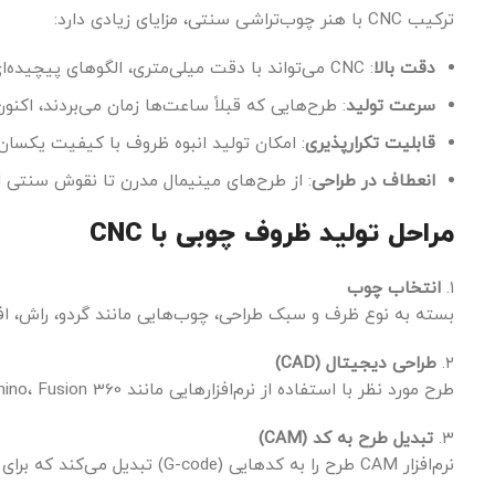
ترکیب CNC با هنر چوب‌تراشی سنتی، مزایای زیادی دارد:
دقت بالا
: CNC می‌تواند با دقت میلی‌متری، الگوهای پیچیده‌ای را روی چوب اجرا کند.
سرعت تولید
: طرح‌هایی که قبلاً ساعت‌ها زمان می‌بردند، اکنو
قابلیت تکرارپذیری
: امکان تولید انبوه ظروف با کیفیت یکسان
انعطاف در طراحی
: از طرح‌های مینیمال مدرن تا نقوش سنتی ا
مراحل تولید ظروف چوبی با CNC
۱.
انتخاب چوب
بسته به نوع ظرف و سبک طراحی، چوب‌هایی مانند گردو، راش، افرا
۲.
طراحی دیجیتال (CAD)
طرح مورد نظر با استفاده از نرم‌افزارهایی مانند Rhino، Fusion 360 یا ArtCAM طراحی می‌شود.
۳.
تبدیل طرح به کد (CAM)
نرم‌افزار CAM طرح را به کدهایی (G-code) تبدیل می‌کند که برای دستگاه CNC قابل فهم باشد.