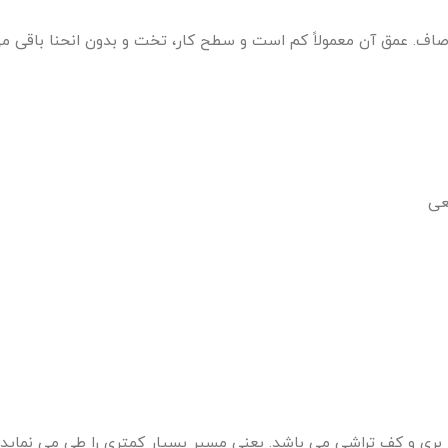
اف. عمق آن معمولاً کم است و سطح کار، تخت و بدون انحنا باقی می‌
عی
بری و کف تراشی می باشد. یعنی مسیر بسیار کمتری را طی می نماید. خ