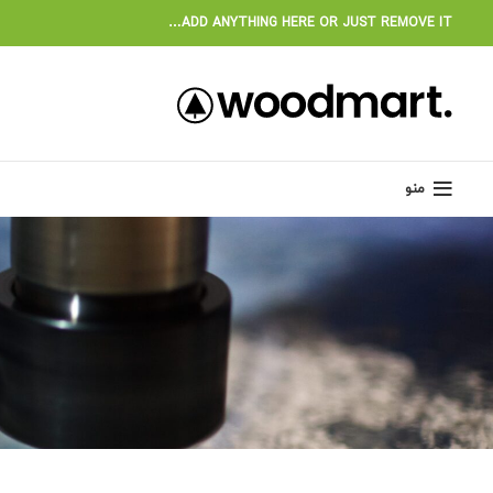
ADD ANYTHING HERE OR JUST REMOVE IT…
منو