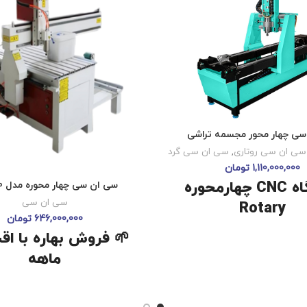
ی چهار محور مجسمه تراشی
سی ان سی روتاری
,
سی ان سی گرد
1,110,000,000
تومان
دستگاه CNC چهار‌محوره
سی ان سی چهار محوره مدل NX540
سی ان سی
Rotary
646,000,000
تومان
دقیق، قدرتمند و تخصصی برای
🌱
ل‌های حجمی با جزئیات بالا.
ماهه
مجهز به سیستم چهار‌محوره هم‌زمان، این CNC
دستگاه CNC تخت و روتاری
ن می‌دهد تا هر فرم پیچیده‌ای را
قدرتمند برای تولید چندمنظ
فوم، یونولیت
با دقت و کیفیت