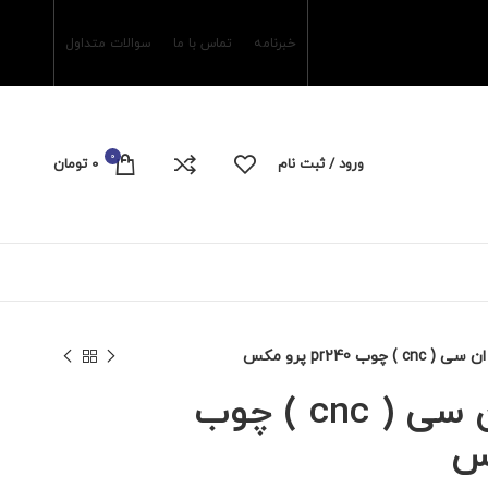
خبرنامه
تماس با ما
سوالات متداول
0
ورود / ثبت نام
0
تومان
چوب pr240 پرو مکس
دستگاه سی ان سی ( cnc ) چوب