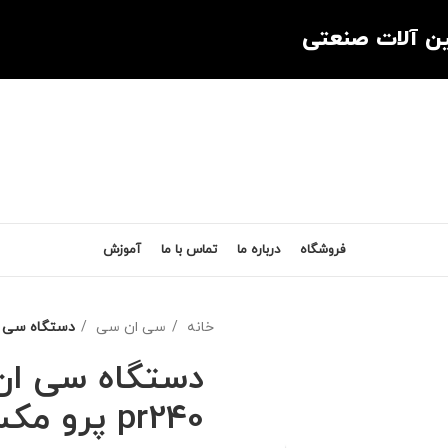
ین آلات صنعتی
فروشگاه
درباره ما
تماس با ما
آموزش
خانه
سی ان سی
دستگاه سی ان سی ( cnc ) 
pr240 پرو مکس