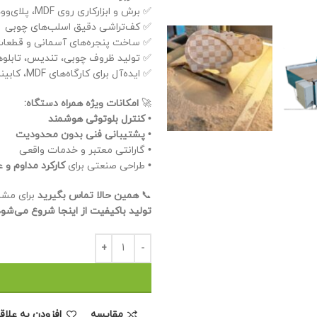
✅ برش و ابزارکاری روی MDF، پلای‌وود، فینگرجوینت و چوب طبیعی
✅ کف‌تراشی دقیق اسلب‌های چوبی
✅ ساخت پنجره‌های آسمانی و قطعات
✅ تولید ظروف چوبی، تندیس، تابلوها
✅ ایده‌آل برای کارگاه‌های MDF، کابینت‌سازی، دکوراسیون و تابلو‌سازی
🚀
امکانات ویژه همراه دستگاه:
•
کنترل بلوتوثی هوشمند
•
پشتیبانی فنی بدون محدودیت
• گارانتی معتبر و خدمات واقعی
• طراحی صنعتی برای
کارکرد مداوم و 
📞
همین حالا تماس بگیرید
برای مشاو
تولید باکیفیت از اینجا شروع می‌شو
مقايسه
افزودن به علاق