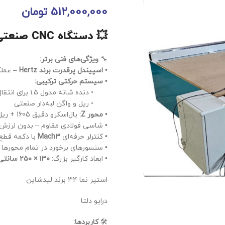
512,000,000
تومان
💥 دستگاه CNC صنعتی
🔧
ویژگی‌های فنی برتر:
•
اسپیندل پرقدرت برند Hertz
– عملکر
•
سیستم حرکتی ترکیبی:
◦ دنده شانه مدول ۱.۵ برای انتقال روان قدرت
◦ ریل و واگن لبه‌دار صنعتی
•
محور Z:
بال‌اسکرو دقیق 1605 + ریل واگن
• شاسی فولادی مقاوم – بدون لرزش 
• کنترلر حرفه‌ای
Mach3
با دکمه قطع
• سنسورهای برخورد در تمام محورها
• ابعاد کارگیر بزرگ:
۱۳۰ × ۲۵۰ سانتی‌متر
استپر نما 34 برند لیدشاین
درایو دلتا
🛠
کاربردها: