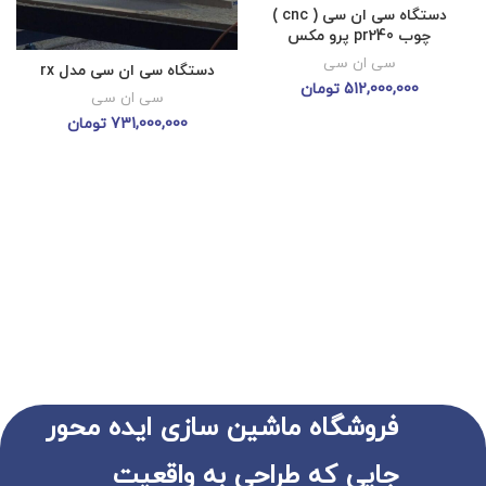
دستگاه سی ان سی ( cnc )
چوب pr240 پرو مکس
سی ان سی
دستگاه سی ان سی مدل rx
512,000,000
تومان
سی ان سی
731,000,000
تومان
فروشگاه ماشین سازی ایده محور
جایی که طراحی به واقعیت