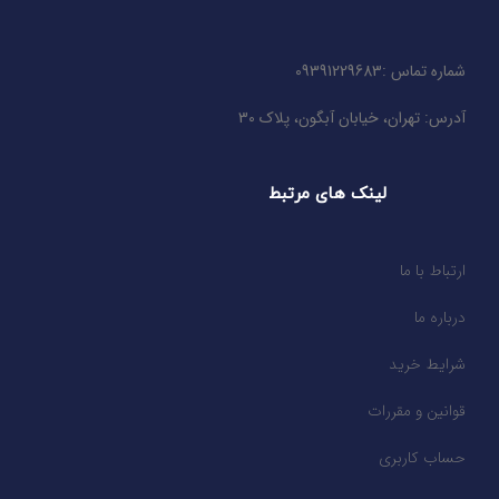
شماره تماس :09391229683
آدرس: تهران، خیابان آبگون، پلاک 30
لینک های مرتبط
ارتباط با ما
درباره ما
شرایط خرید
قوانین و مقررات
حساب کاربری