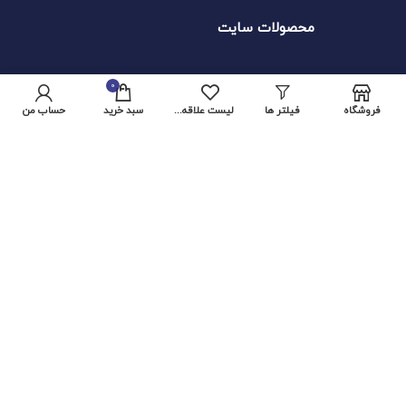
محصولات سایت
0
ماشین الات سی ان سی
فروشگاه
فیلتر ها
لیست علاقه مندی ها
سبد خرید
حساب من
محصولات چوبی
آموزش
محوز های سایت
همه حق محفوظ و متعلق به شرکت ایده محور می باشد