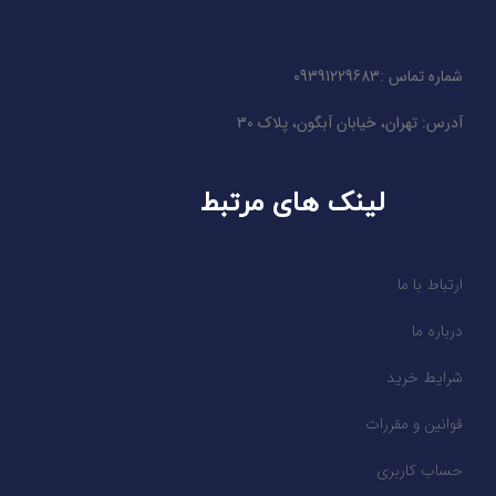
شماره تماس :09391229683
آدرس: تهران، خیابان آبگون، پلاک 30
لینک های مرتبط
ارتباط با ما
درباره ما
شرایط خرید
قوانین و مقررات
حساب کاربری