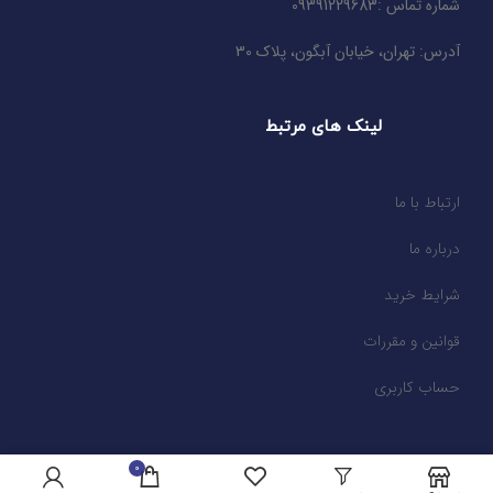
شماره تماس :09391229683
آدرس: تهران، خیابان آبگون، پلاک 30
لینک های مرتبط
ارتباط با ما
درباره ما
شرایط خرید
قوانین و مقررات
حساب کاربری
محصولات سایت
0